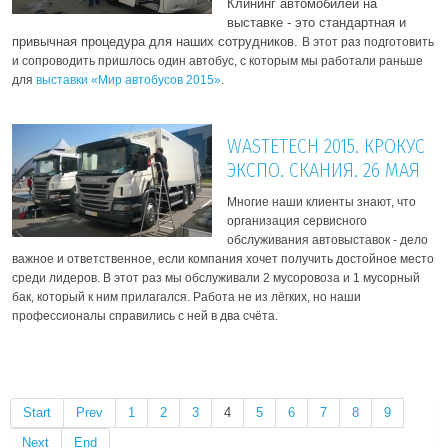
Клининг автомобилей на
выставке - это стандартная и
привычная процедура для наших сотрудников.
В этот раз подготовить
и сопроводить пришлось один автобус, с которым мы работали раньше
для
выставки «Мир автобусов 2015»
.
WASTETECH 2015. КРОКУС
ЭКСПО. СКАНИЯ. 26 МАЯ
Многие наши клиенты знают, что
организация сервисного
обслуживания автовыставок - дело
важное и ответственное, если компания хочет получить достойное место
среди лидеров.
В этот раз мы обслуживали 2 мусоровоза и 1 мусорный
бак, который к ним прилагался. Работа не из лёгких, но наши
профессионалы справились с ней в два счёта.
Start
Prev
1
2
3
4
5
6
7
8
9
Next
End