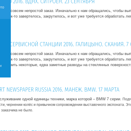
ВТО 2016. ВДНХ. СИТРОЕН. 23 СЕНТЯБРЯ
ото
ремя – совсем непростой заказ. Изначально к нам обращались, чтобы в
 но как-то завертелось, закрутилось, и вот уже требуется обработать ле
ОЙ СЕРВИСНОЙ СТАНЦИИ 2016. ГАЛИЦЫНО. СКАНИЯ. 7
ремя – совсем непростой заказ. Изначально к нам обращались, чтобы в
 но как-то завертелось, закрутилось, и вот уже требуется обработать л
устранить некоторые, едва заметные разводы на стеклянных поверхност
и
ат.
T NEWSPAPER RUSSIA 2016. МАНЕЖ. BMW. 17 МАРТА
служивание одной единицы техники, марка которой – BMW 7 серии.
Подг
ти, чернении колёс и привычном сопровождении выставочного экспоната. Эт
 заказчика не было.