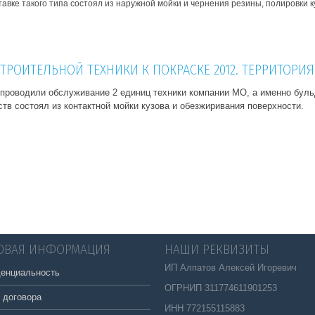
авке такого типа состоял из наружной мойки и чернения резины, полировки к
ТРОИТЕЛЬНОЙ ТЕХНИКИ К ПОКРАСКЕ 2012. ТЕРРИТОРИЯ 
проводили обслуживание 2 единиц техники компании МО, а именно бульд
тв состоял из контактной мойки кузова и обезжиривания поверхности.
ОВАЯ ИНФОРМАЦИЯ
НАШИ РЕКВИЗИТЫ
ИП Алпатов Алексей Игоревич
енциальность
ОГРНИП 311774611901253
 договора
ИНН 772155115883