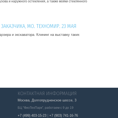
узова и наружного остекления, а также мойки стеклянного
ЗАКАЗЧИКА, МО. ТЕХНОМИР. 23 МАЯ
озера и экскаватора. Клининг на выставку таких
КОНТАКТНАЯ ИНФОРМАЦИЯ
Москва, Долгопрудненское шоссе, 3
БЦ "ФизТехПарк", работаем с 9 до 19
+7 (499) 403-15-23
|
+7 (903) 741-16-76