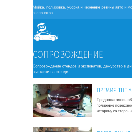
ПРЕЗЕНТАЦИЯ А
Мойка, полировка, уборка и чернение резины авто и м
Легкий и в то же в
экспонатов
на выставке машин,
ОТКРЫТИЕ НОВ
СОПРОВОЖДЕНИЕ
Легкий и в то же в
на выставке машин,
оставалось только 
Сопровождение стендов и экспонатов, дежурство в дн
размещался экспон
выставки на стенде
ПРЕМИЯ THE AR
Предполагалось об
полировке поверхнос
которому со стороны