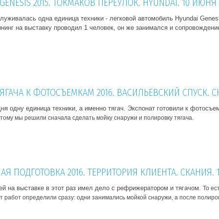
ENESIS 2015. ТОКМАКОВ ПЕРЕУЛОК. HYUNDAI. 10 ИЮНЯ
луживалась одна единица техники - легковой автомобиль Hyundai Genes
нинг на выставку проводил 1 человек, он же занимался и сопровождение
ЯГАЧА К ФОТОСЪЕМКАМ 2016. ВАСИЛЬЕВСКИЙ СПУСК. С
я одну единица техники, а именно тягач. Экспонат готовили к фотосъе
тому мы решили сначала сделать мойку снаружи и полировку тягача.
Я ПОДГОТОВКА 2016. ТЕРРИТОРИЯ КЛИЕНТА. СКАНИЯ. 
ей на выставке в этот раз имел дело с рефрижератором и тягачом.
То ес
 работ определили сразу: одни занимались мойкой снаружи, а после полиров