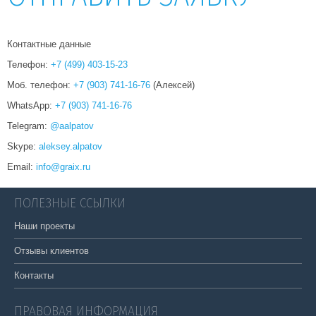
Контактные данные
Телефон:
+7 (499) 403-15-23
Моб. телефон:
+7 (903) 741-16-76
(Алексей)
WhatsApp:
+7 (903) 741-16-76
Telegram:
@aalpatov
Skype:
aleksey.alpatov
Email:
info@graix.ru
ПОЛЕЗНЫЕ ССЫЛКИ
Наши проекты
Отзывы клиентов
Контакты
ПРАВОВАЯ ИНФОРМАЦИЯ