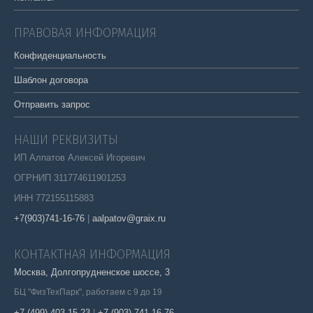
ПРАВОВАЯ ИНФОРМАЦИЯ
Конфиденциальность
Шаблон договора
Отправить запрос
НАШИ РЕКВИЗИТЫ
ИП Алпатов Алексей Игоревич
ОГРНИП 311774611901253
ИНН 772155115883
+7(903)741-16-76
|
aalpatov@graix.ru
КОНТАКТНАЯ ИНФОРМАЦИЯ
Москва, Долгопрудненское шоссе, 3
БЦ "ФизТехПарк", работаем с 9 до 19
+7 (499) 403-15-23
|
+7 (903) 741-16-76