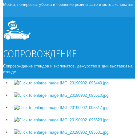
СКАНИЯ. 6 СЕНТЯБРЯ
Мойка, полировка, уборка и чернение резины авто и мото экспонатов
Скания выставляла три грузовика на разных стендах. Один из них во 
время выставки был поднят на подъемнике, так что пришлось 
потрудиться над его днищем. Но как всегда - техника сияла круче всех 
остальных.
Над подготовкой трудились 6 человек один день. Далее 2е
приходили каждое утро и обновляли все три экспоната.
СОПРОВОЖДЕНИЕ
Сопровождение стендов и экспонатов, дежурство в дни выставки на
стенде